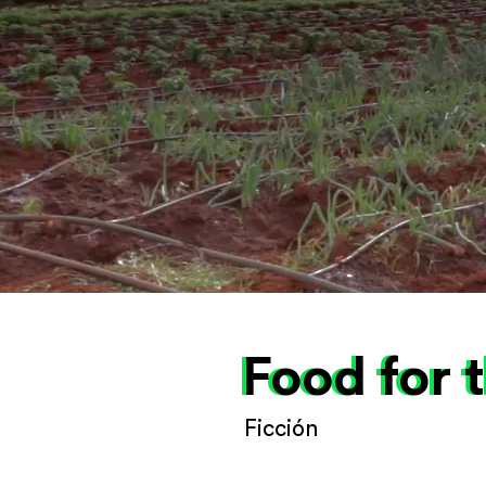
Food for 
Food for 
Ficción