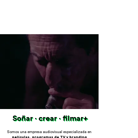
Soñar · crear · filmar+
Soñar · crear · filmar+
Somos una empresa audiovisual
especializada en
películas, programas de TV y branding