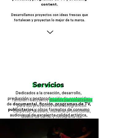
content.
Desarrollamos proyectos con ideas frescas que
fortalecen y proyectan lo mejor de tu marca.
Servicios
Servicios
Dedicados a la creación, desarrollo,
producción y postproducción de contenidos
También realizamos
diseños personalizados
de
documental, ficción, programas de TV,
para sus proyectos cinematográficos.
publicitarios
y otros formatos de consumo
Carpetas, dossiers, material promocional,
audiovisual de excelente calidad artística,
diseño de cartel y fotografía fija.
técnica y comercial.
Algunos de los servicios que ofrecemos: